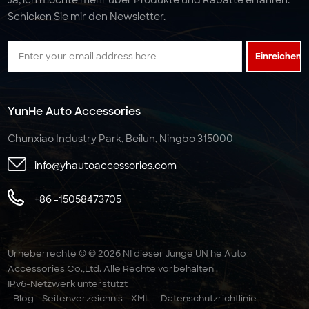
Schicken Sie mir den Newsletter.
Einreichen
YunHe Auto Accessories
Chunxiao Industry Park, Beilun, Ningbo 315000
info@yhautoaccessories.com
+86 -15058473705
Urheberrechte © © 2026 NI dieser Junge UN he Auto
Accessories Co.,Ltd. Alle Rechte vorbehalten .
IPv6-Netzwerk unterstützt
Blog
Seitenverzeichnis
XML
Datenschutzrichtlinie