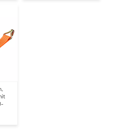
m,
it
J-