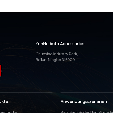
YunHe Auto Accessories
Chunxiao Industry Park,
Beilun, Ningbo 315000
n
ukte
Anwendungsszenarien
hengurte
Ratschenbinder Und Binderk