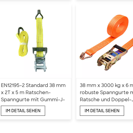
EN12195-2 Standard 38 mm
38 mm x 3000 kg x 6 
x 2T x 5 m Ratschen-
robuste Spanngurte m
Spanngurte mit Gummi-J-
Ratsche und Doppel-
Haken
Haken
IM DETAIL SEHEN
IM DETAIL SEHEN