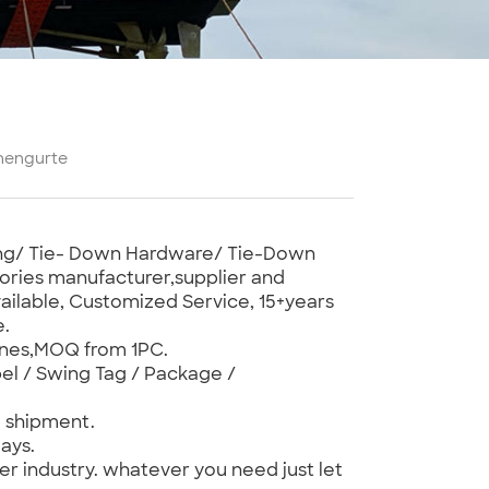
chengurte
bing/ Tie- Down Hardware/ Tie-Down
ories manufacturer,supplier and
ilable, Customized Service, 15+years
e.
ones,MOQ from 1PC.
el / Swing Tag / Package /
e shipment.
ays.
er industry. whatever you need just let