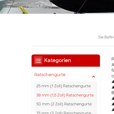
Sie Befin
P
Kategorien
A
f
Ratschengurte
c
▲
25 mm (1 Zoll) Ratschengurte
▲
B
38 mm (1,5 Zoll) Ratschengurte
▲
▲
50 mm (2 Zoll) Ratschengurte
▲
75 mm (3 Zoll) Ratschengurte