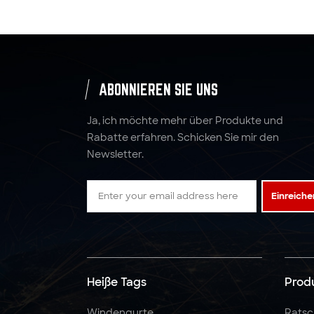
Hebeband-
Rundschlinge
2" x 10000 LBS x 27
Fuß Ratschengurte,
ABONNIEREN SIE UNS
robust
Ja, ich möchte mehr über Produkte und
Rabatte erfahren. Schicken Sie mir den
Newsletter.
Einreiche
Heiße Tags
Prod
Windengurte
Ratsc