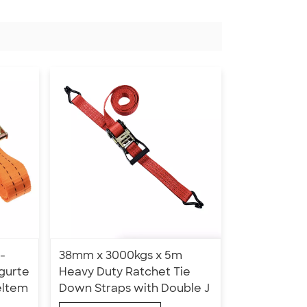
-
38mm x 3000kgs x 5m
gurte
Heavy Duty Ratchet Tie
eltem
Down Straps with Double J
Hook