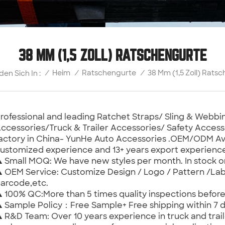
38 MM (1,5 ZOLL) RATSCHENGURTE
38 Mm (1,5 Zoll) Rats
/
Heim
/
Ratschengurte
/
den Sich In :
rofessional and leading Ratchet Straps/ Sling & Web
ccessories/Truck & Trailer Accessories/ Safety Access
actory in China- YunHe Auto Accessories .OEM/ODM Ava
ustomized experience and 13+ years export experienc
 Small MOQ: We have new styles per month. In stock 
 OEM Service: Customize Design / Logo / Pattern /Lab
arcode,etc.
 100% QC:More than 5 times quality inspections befor
 Sample Policy：Free Sample+ Free shipping within 7 d
 R&D Team: Over 10 years experience in truck and trail