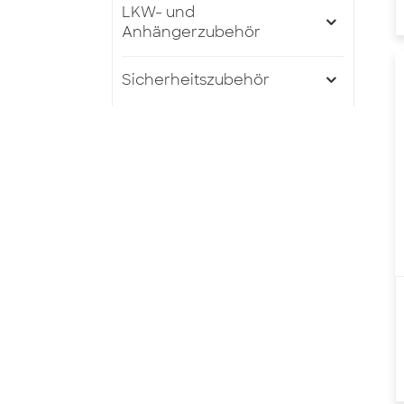
LKW- und
Anhängerzubehör
Sicherheitszubehör
AUSGEWÄHLTE PRODUKTE
EN12195-2 Standard
50 mm x 5T x 10M
Ratschen-Zurrgurte
mit Doppel-J-Haken
2500 kg 9 m
Spanngurte mit
Ratsche und Haken
und Halter