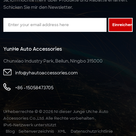
Schicken Sie mir den Newsletter.
Einreichen
YunHe Auto Accessories
Chunxiao Industry Park, Beilun, Ningbo 315000
info@yhautoaccessories.com
+86 -15058473705
Urheberrechte © © 2026 NI dieser Junge UN he Auto
Accessories Co.,Ltd. Alle Rechte vorbehalten .
IPv6-Netzwerk unterstützt
Blog
Seitenverzeichnis
XML
Datenschutzrichtlinie