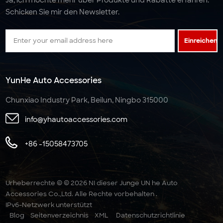
Schicken Sie mir den Newsletter.
Einreichen
YunHe Auto Accessories
Chunxiao Industry Park, Beilun, Ningbo 315000
info@yhautoaccessories.com
+86 -15058473705
Urheberrechte © © 2026 NI dieser Junge UN he Auto
Accessories Co.,Ltd. Alle Rechte vorbehalten .
IPv6-Netzwerk unterstützt
Blog
Seitenverzeichnis
XML
Datenschutzrichtlinie