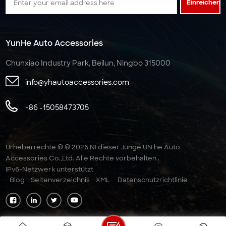
Einreichen
YunHe Auto Accessories
Chunxiao Industry Park, Beilun, Ningbo 315000
info@yhautoaccessories.com
+86 -15058473705
Urheberrechte © © 2026 NI dieser Junge UN he Auto
Accessories Co.,Ltd. Alle Rechte vorbehalten .
IPv6-Netzwerk unterstützt
Blog
Seitenverzeichnis
XML
Datenschutzrichtlinie