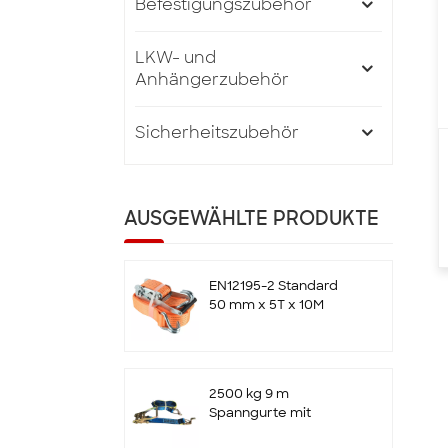
Befestigungszubehör
LKW- und
Anhängerzubehör
Sicherheitszubehör
AUSGEWÄHLTE PRODUKTE
EN12195-2 Standard
50 mm x 5T x 10M
Ratschen-Zurrgurte
mit Doppel-J-Haken
2500 kg 9 m
Spanngurte mit
Ratsche und Haken