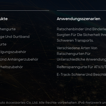
ukte
Anwendungsszenarien
hengurte
Ratschenbinder Und Binderk
Sorgten Für Die Sicherheit Ihr
nge Und Gurtband
Schweren Transports.
urte
Verschiedene Arten Von
tigungszubehör
Ratschengurten Für
 Und Anhängerzubehör
Unterschiedliche Anwendun
rheitszubehör
Reifenspanngurte Für ATV/U
E-Track-Schiene Und Beschl
to Accessories Co.,Ltd. Alle Rechte vorbehalten .
IPv6-Netzwerk un