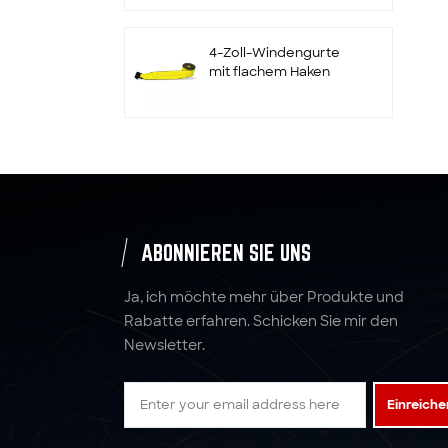
und Halter
4-Zoll-Windengurte
mit flachem Haken
Maßgeschneiderte 2"
x 10000LBS x 10'
Radratschengurte
Zurrgurte
ABONNIEREN SIE UNS
Spanngurte aus
Polyestergewebe mit
Ja, ich möchte mehr über Produkte und
Ratsche
Rabatte erfahren. Schicken Sie mir den
Newsletter.
5:1 6:1 7:1 4T Polyester-
Hebegurt-
Einreiche
Gurtbandschlinge