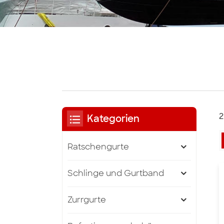
2
Kategorien
Ratschengurte
Schlinge und Gurtband
Zurrgurte