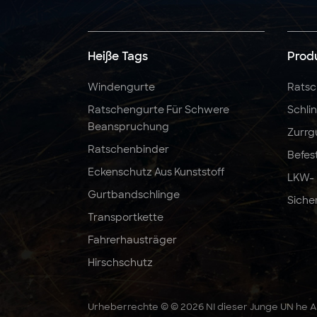
5:1 6:1 7:1 3T Polyester-
Hebeband-
Rundschlinge
Heiße Tags
Prod
Windengurte
Ratsc
2" x 10000 LBS x 27
Ratschengurte Für Schwere
Schli
Fuß Ratschengurte,
Beanspruchung
robust
Zurrg
Ratschenbinder
Befes
Eckenschutz Aus Kunststoff
LKW-
Gurtbandschlinge
Siche
Transportkette
Fahrerhausträger
Hirschschutz
Urheberrechte © © 2026 NI dieser Junge UN he Au