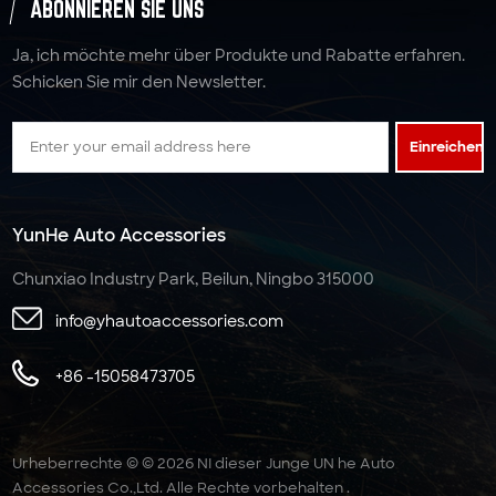
ABONNIEREN SIE UNS
Ja, ich möchte mehr über Produkte und Rabatte erfahren.
Schicken Sie mir den Newsletter.
Einreichen
YunHe Auto Accessories
Chunxiao Industry Park, Beilun, Ningbo 315000
info@yhautoaccessories.com
+86 -15058473705
Urheberrechte © © 2026 NI dieser Junge UN he Auto
Accessories Co.,Ltd. Alle Rechte vorbehalten .