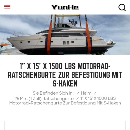
1" X 15' X 1500 LBS MOTORRAD-
RATSCHENGURTE ZUR BEFESTIGUNG MIT
S-HAKEN
/
Heim
/
Sie Befinden Sich In :
1" X 15' X 1500 LBS
25 Mm (1 Zoll) Ratschengurte
/
Motorrad-Ratschengurte Zur Befestigung Mit S-Haken