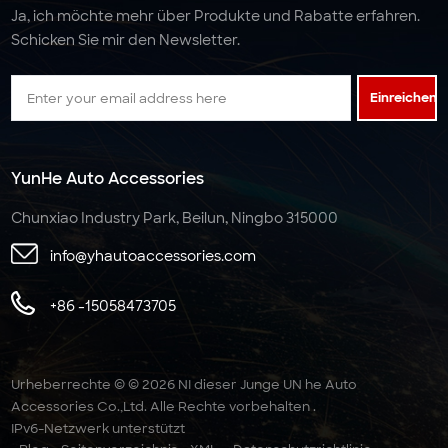
Ja, ich möchte mehr über Produkte und Rabatte erfahren.
Schicken Sie mir den Newsletter.
Einreichen
YunHe Auto Accessories
Chunxiao Industry Park, Beilun, Ningbo 315000
info@yhautoaccessories.com
+86 -15058473705
Urheberrechte © © 2026 NI dieser Junge UN he Auto
Accessories Co.,Ltd. Alle Rechte vorbehalten .
IPv6-Netzwerk unterstützt