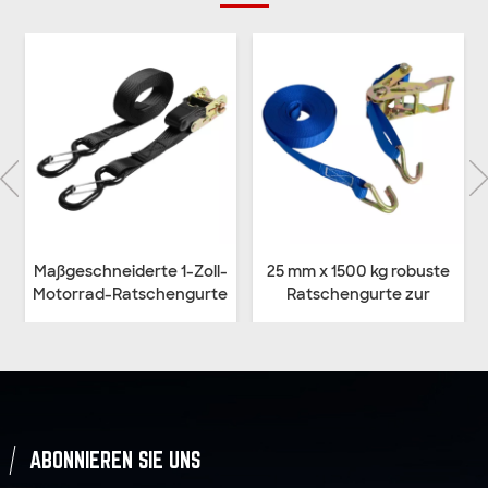
Maßgeschneiderte 1-Zoll-
25 mm x 1500 kg robuste
Motorrad-Ratschengurte
Ratschengurte zur
zur Befestigung mit S-
Befestigung mit
Haken
Drahthaken
ABONNIEREN SIE UNS