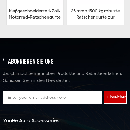
Maßgeschneiderte 1-Zoll-
25 mm x 1500 kg robuste
Motorrad-Ratschengurte
Ratschengurte zur
zur Befestigung mit S-
Befestigung mit
Haken
Drahthaken
ABONNIEREN SIE UNS
Ja, ich möchte mehr über Produkte und Rabatte erfahren.
Schicken Sie mir den Newsletter.
Einreichen
YunHe Auto Accessories