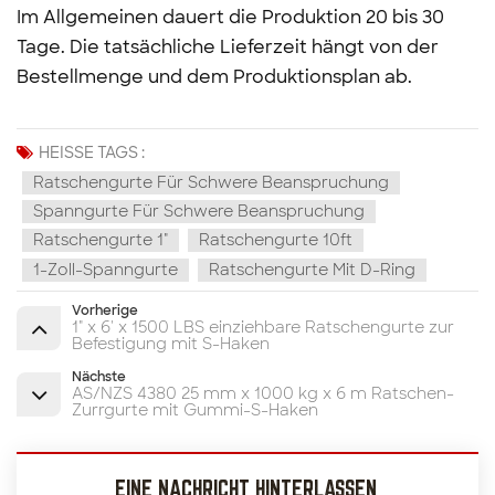
Im Allgemeinen dauert die Produktion 20 bis 30
Tage. Die tatsächliche Lieferzeit hängt von der
Bestellmenge und dem Produktionsplan ab.
HEISSE TAGS :
Ratschengurte Für Schwere Beanspruchung
Spanngurte Für Schwere Beanspruchung
Ratschengurte 1"
Ratschengurte 10ft
1-Zoll-Spanngurte
Ratschengurte Mit D-Ring
Vorherige
1" x 6' x 1500 LBS einziehbare Ratschengurte zur
Befestigung mit S-Haken
Nächste
AS/NZS 4380 25 mm x 1000 kg x 6 m Ratschen-
Zurrgurte mit Gummi-S-Haken
EINE NACHRICHT HINTERLASSEN