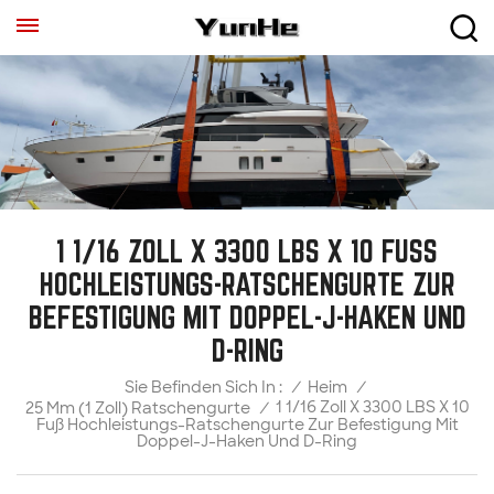
1 1/16 ZOLL X 3300 LBS X 10 FUSS H
OCHLEISTUNGS-RATSCHENGURTE ZUR B
EFESTIGUNG MIT DOPPEL-J-HAKEN UND D
-RING
/
Heim
/
Sie Befinden Sich In :
1 1/16 Zoll X 3300 LBS X 10
25 Mm (1 Zoll) Ratschengurte
/
Fuß Hochleistungs-Ratschengurte Zur Befestigung Mit
Doppel-J-Haken Und D-Ring