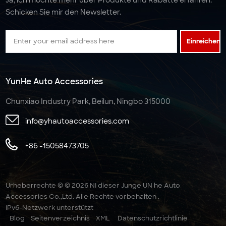
Schicken Sie mir den Newsletter.
Einreichen
YunHe Auto Accessories
Chunxiao Industry Park, Beilun, Ningbo 315000
info@yhautoaccessories.com
+86 -15058473705
Urheberrechte © © 2026 NI dieser Junge UN he Auto
Accessories Co.,Ltd. Alle Rechte vorbehalten .
IPv6-Netzwerk unterstützt
Blog
Seitenverzeichnis
XML
Datenschutzrichtlinie