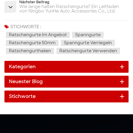
Nächster Beitrag
Wie lange halten Ratschengurte? Ein Leitfaden
von Ningbo YunHe Auto Accessories Co., Ltd.
STICHWORTE :
Ratschengurte Im Angebot
Spanngurte
Ratschengurte 50mm
Spanngurte Verriegeln
Ratschengurthaken
Ratschengurte Verwenden
Kategorien
Neuester Blog
Stichworte