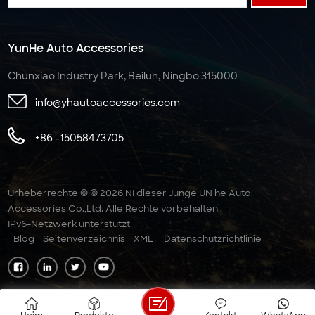
YunHe Auto Accessories
Chunxiao Industry Park, Beilun, Ningbo 315000
info@yhautoaccessories.com
+86 -15058473705
Urheberrechte © © 2026 NI dieser Junge UN he Auto
Accessories Co.,Ltd. Alle Rechte vorbehalten .
IPv6-Netzwerk unterstützt
Blog
Seitenverzeichnis
XML
Datenschutzrichtlinie