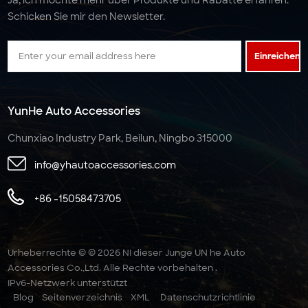
Schicken Sie mir den Newsletter.
Einreichen
YunHe Auto Accessories
Chunxiao Industry Park, Beilun, Ningbo 315000
info@yhautoaccessories.com
+86 -15058473705
Urheberrechte © © 2026 NI dieser Junge UN he Auto
Accessories Co.,Ltd. Alle Rechte vorbehalten .
IPv6-Netzwerk unterstützt
Blog
Seitenverzeichnis
XML
Datenschutzrichtlinie