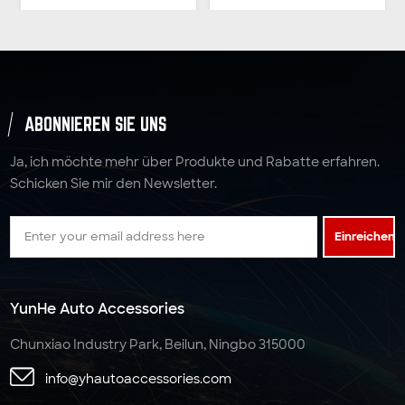
80" mit 2 Kettenhängern
w/Mirror Finish Mini-Vault
und kompletten Ablagen
Center Box
ABONNIEREN SIE UNS
Ja, ich möchte mehr über Produkte und Rabatte erfahren.
Schicken Sie mir den Newsletter.
Einreichen
YunHe Auto Accessories
Chunxiao Industry Park, Beilun, Ningbo 315000
info@yhautoaccessories.com