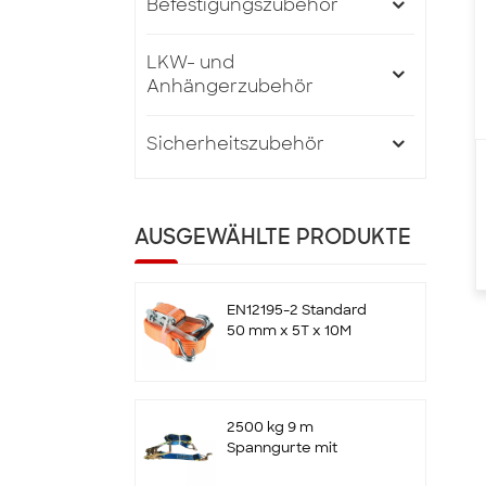
Befestigungszubehör
LKW- und
Anhängerzubehör
Sicherheitszubehör
AUSGEWÄHLTE PRODUKTE
EN12195-2 Standard
50 mm x 5T x 10M
Ratschen-Zurrgurte
mit Doppel-J-Haken
2500 kg 9 m
Spanngurte mit
Ratsche und Haken