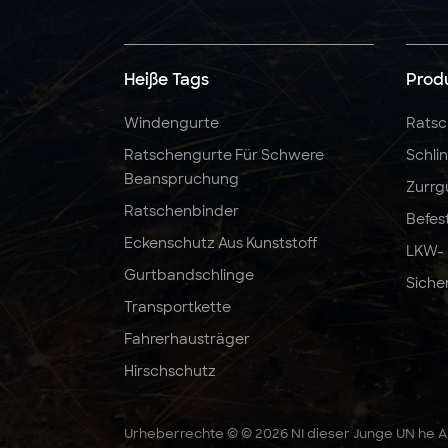
5:1 6:1 7:1 3T Polyester-
Hebeband-
Rundschlinge
Heiße Tags
Prod
Windengurte
Ratsc
2" x 10000 LBS x 27
Ratschengurte Für Schwere
Schli
Fuß Ratschengurte,
Beanspruchung
robust
Zurrg
Ratschenbinder
Befes
Eckenschutz Aus Kunststoff
LKW-
Gurtbandschlinge
Siche
Transportkette
Fahrerhausträger
Hirschschutz
Urheberrechte © © 2026 NI dieser Junge UN he Au