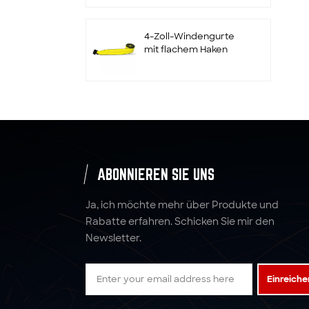
und Halter
4-Zoll-Windengurte
mit flachem Haken
Maßgeschneiderte 2"
x 10000LBS x 10'
Radratschengurte
Zurrgurte
ABONNIEREN SIE UNS
Spanngurte aus
Polyestergewebe mit
Ja, ich möchte mehr über Produkte und
Ratsche
Rabatte erfahren. Schicken Sie mir den
Newsletter.
5:1 6:1 7:1 4T Polyester-
Hebegurt-
Einreiche
Gurtbandschlinge