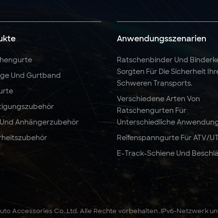
ukte
Anwendungsszenarien
hengurte
Ratschenbinder Und Binderk
Sorgten Für Die Sicherheit Ihr
nge Und Gurtband
Schweren Transports.
urte
Verschiedene Arten Von
tigungszubehör
Ratschengurten Für
 Und Anhängerzubehör
Unterschiedliche Anwendun
rheitszubehör
Reifenspanngurte Für ATV/U
E-Track-Schiene Und Beschl
to Accessories Co.,Ltd. Alle Rechte vorbehalten .
IPv6-Netzwerk un