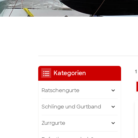
1
Kategorien
Ratschengurte
Schlinge und Gurtband
Zurrgurte