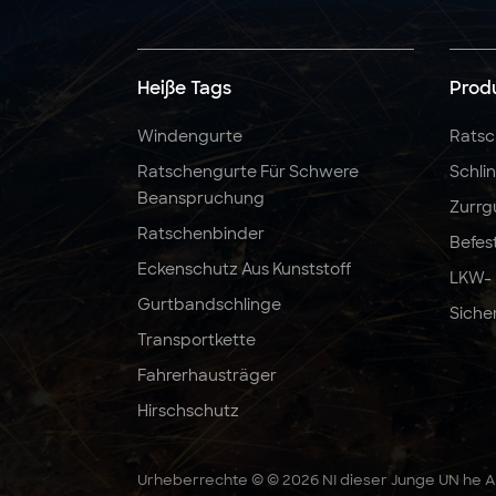
5:1 6:1 7:1 3T Polyester-
Hebeband-
Rundschlinge
Heiße Tags
Prod
Windengurte
Ratsc
2" x 10000 LBS x 27
Ratschengurte Für Schwere
Schli
Fuß Ratschengurte,
Beanspruchung
robust
Zurrg
Ratschenbinder
Befes
Eckenschutz Aus Kunststoff
LKW-
Gurtbandschlinge
Siche
Transportkette
Fahrerhausträger
Hirschschutz
Urheberrechte © © 2026 NI dieser Junge UN he Au