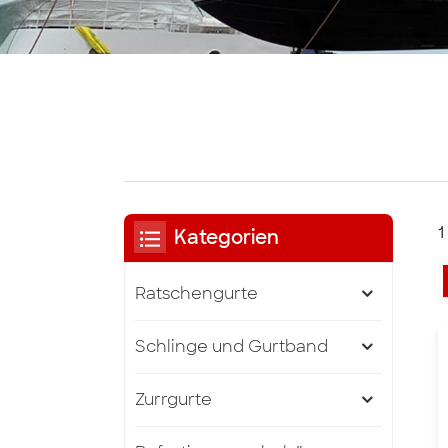
1
Kategorien
Ratschengurte
Schlinge und Gurtband
Zurrgurte