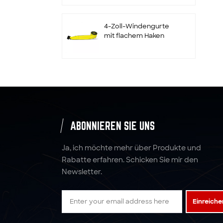
und Halter
4-Zoll-Windengurte
mit flachem Haken
Maßgeschneiderte 2"
x 10000LBS x 10'
Radratschengurte
Zurrgurte
ABONNIEREN SIE UNS
Spanngurte aus
Polyestergewebe mit
Ja, ich möchte mehr über Produkte und
Ratsche
Rabatte erfahren. Schicken Sie mir den
Newsletter.
5:1 6:1 7:1 4T Polyester-
Hebegurt-
Einreiche
Gurtbandschlinge