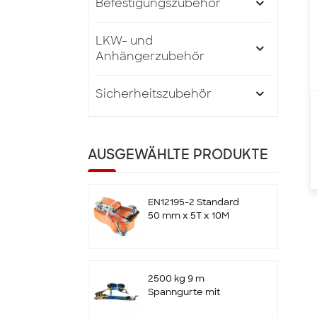
Befestigungszubehör
LKW- und
Anhängerzubehör
Sicherheitszubehör
AUSGEWÄHLTE PRODUKTE
EN12195-2 Standard
50 mm x 5T x 10M
Ratschen-Zurrgurte
mit Doppel-J-Haken
2500 kg 9 m
Spanngurte mit
Ratsche und Haken