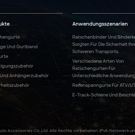
ukte
Anwendungsszenarien
hengurte
Ratschenbinder Und Binderk
Sorgten Für Die Sicherheit Ihr
nge Und Gurtband
Schweren Transports.
urte
Verschiedene Arten Von
tigungszubehör
Ratschengurten Für
 Und Anhängerzubehör
Unterschiedliche Anwendun
rheitszubehör
Reifenspanngurte Für ATV/U
E-Track-Schiene Und Beschl
to Accessories Co.,Ltd. Alle Rechte vorbehalten .
IPv6-Netzwerk un