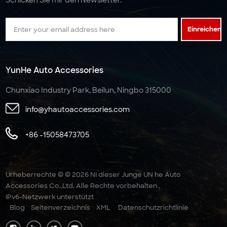
Schicken Sie mir den Newsletter.
Einreichen
YunHe Auto Accessories
Chunxiao Industry Park, Beilun, Ningbo 315000
info@yhautoaccessories.com
+86 -15058473705
Urheberrechte © © 2026 NI dieser Junge UN he Auto
Accessories Co.,Ltd. Alle Rechte vorbehalten .
IPv6-Netzwerk unterstützt
Blog
Seitenverzeichnis
XML
Datenschutzrichtlinie