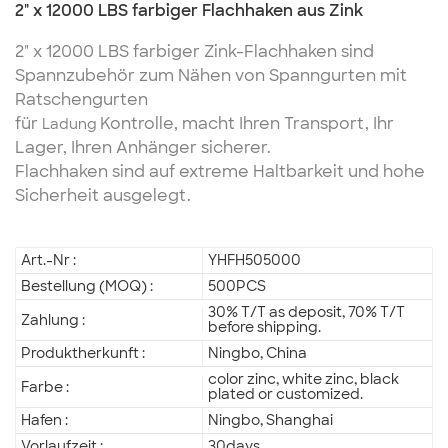
2" x 12000 LBS farbiger Flachhaken aus Zink
2" x 12000 LBS farbiger Zink-Flachhaken sind
Spannzubehör zum Nähen von Spanngurten mit
Ratschengurten
für
Kontrolle, macht Ihren Transport, Ihr
Ladung
Lager, Ihren Anhänger sicherer.
Flachhaken sind auf extreme Haltbarkeit und hohe
Sicherheit ausgelegt.
Art.-Nr :
YHFH505000
Bestellung (MOQ) :
500PCS
30% T/T as deposit, 70% T/T
Zahlung :
before shipping.
Produktherkunft :
Ningbo, China
color zinc, white zinc, black
Farbe :
plated or customized.
Hafen :
Ningbo, Shanghai
Vorlaufzeit :
30days