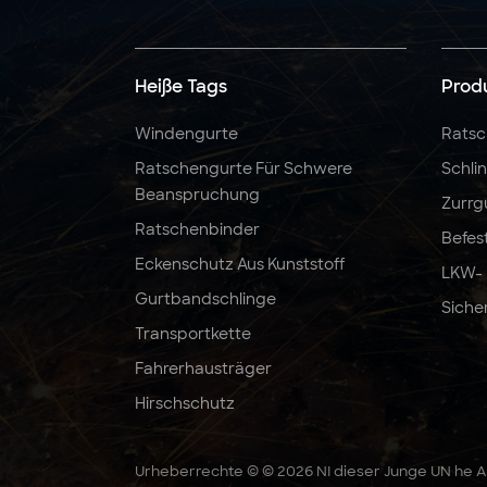
5:1 6:1 7:1 3T Polyester-
Hebeband-
Rundschlinge
Heiße Tags
Prod
Windengurte
Ratsc
2" x 10000 LBS x 27
Ratschengurte Für Schwere
Schli
Fuß Ratschengurte,
Beanspruchung
robust
Zurrg
Ratschenbinder
Befes
Eckenschutz Aus Kunststoff
LKW-
Gurtbandschlinge
Siche
Transportkette
Fahrerhausträger
Hirschschutz
Urheberrechte © © 2026 NI dieser Junge UN he Au