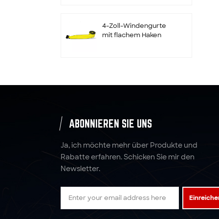
und Halter
4-Zoll-Windengurte
mit flachem Haken
Maßgeschneiderte 2"
x 10000LBS x 10'
Radratschengurte
Zurrgurte
ABONNIEREN SIE UNS
Spanngurte aus
Polyestergewebe mit
Ja, ich möchte mehr über Produkte und
Ratsche
Rabatte erfahren. Schicken Sie mir den
Newsletter.
5:1 6:1 7:1 4T Polyester-
Hebegurt-
Einreiche
Gurtbandschlinge