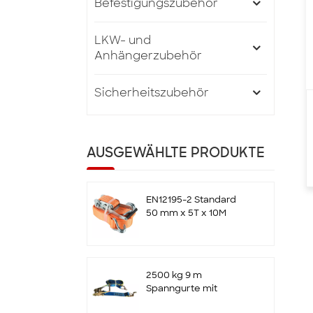
Befestigungszubehör
LKW- und
Anhängerzubehör
Sicherheitszubehör
AUSGEWÄHLTE PRODUKTE
EN12195-2 Standard
50 mm x 5T x 10M
Ratschen-Zurrgurte
mit Doppel-J-Haken
2500 kg 9 m
Spanngurte mit
Ratsche und Haken