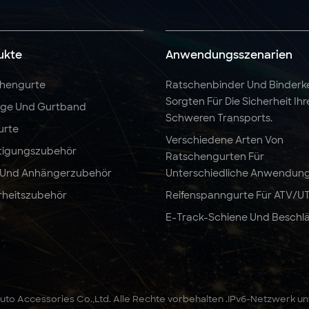
ukte
Anwendungsszenarien
hengurte
Ratschenbinder Und Binderk
Sorgten Für Die Sicherheit Ihr
nge Und Gurtband
Schweren Transports.
urte
Verschiedene Arten Von
tigungszubehör
Ratschengurten Für
 Und Anhängerzubehör
Unterschiedliche Anwendun
rheitszubehör
Reifenspanngurte Für ATV/U
E-Track-Schiene Und Beschl
to Accessories Co.,Ltd. Alle Rechte vorbehalten .
IPv6-Netzwerk un