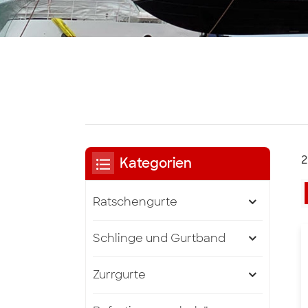
2
Kategorien
Ratschengurte
Schlinge und Gurtband
Zurrgurte